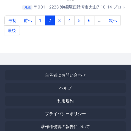
〒901 - 2223 沖縄県宜野湾市大山7-10-14 プロト
沖縄
宜野湾沖縄本社第2ビル
CODE BASE OKINAWA
最初
前へ
1
2
3
4
5
6
...
次へ
最後
主催者にお問い合わせ
ヘルプ
利用規約
プライバシーポリシー
著作権侵害の報告について