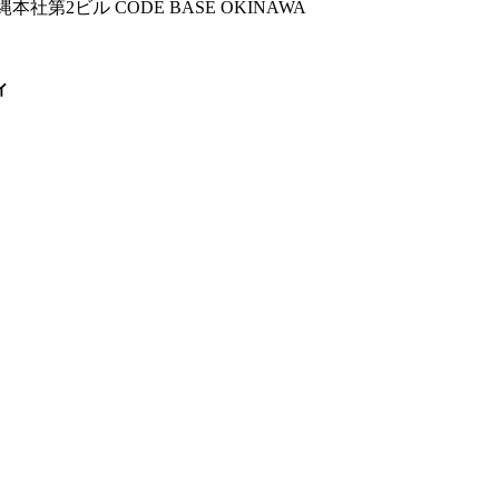
湾沖縄本社第2ビル
CODE BASE OKINAWA
ィ