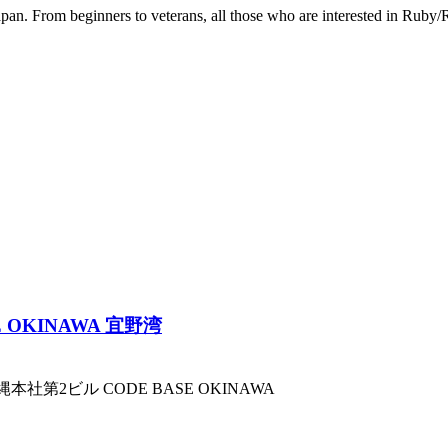
an. From beginners to veterans, all those who are interested in Ruby/
SE OKINAWA 宜野湾
湾沖縄本社第2ビル
CODE BASE OKINAWA