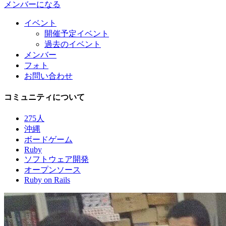
メンバーになる
イベント
開催予定イベント
過去のイベント
メンバー
フォト
お問い合わせ
コミュニティについて
275人
沖縄
ボードゲーム
Ruby
ソフトウェア開発
オープンソース
Ruby on Rails