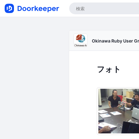
Okinawa Ruby User G
フォト