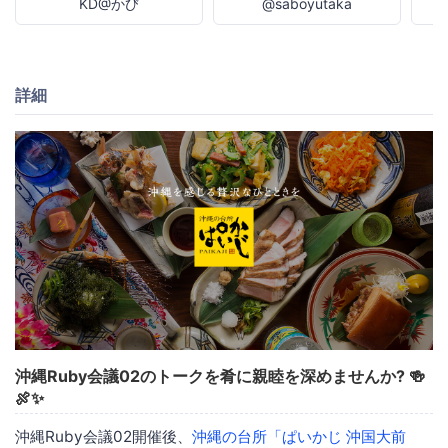
KD@かび
@saboyutaka
詳細
沖縄Ruby会議02のトークを肴に親睦を深めませんか?
🍻
🍖✨
沖縄Ruby会議02開催後、
沖縄の台所「ぱいかじ 沖国大前