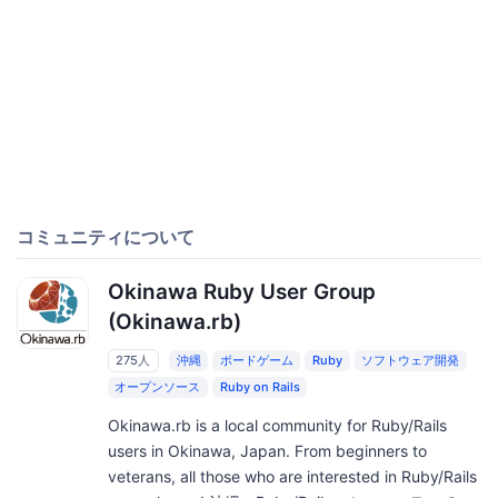
コミュニティについて
Okinawa Ruby User Group
(Okinawa.rb)
275人
沖縄
ボードゲーム
Ruby
ソフトウェア開発
オープンソース
Ruby on Rails
Okinawa.rb is a local community for Ruby/Rails
users in Okinawa, Japan. From beginners to
veterans, all those who are interested in Ruby/Rails