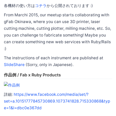
各機材の使い方は
コチラ
から公開されております :)
From Marchi 2015, our meetup starts collaborating with
gFab Okinawa, where you can use 3D printer, laser
cutting machine, cutting plotter, milling machine, etc. So,
you can challenge to fabricate something! Maybe you
can create something new web services with Ruby/Rails
:)
The instructions of each instrument are published at
SlideShare
(Sorry, only in Japanese).
作品例 / Fab x Ruby Products
詳細:
https://www.facebook.com/media/set/?
set=a.10151777845730869.1073741828.715330868&typ
e=1&l=dbc0e367dd