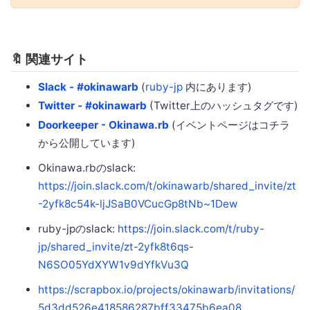
🔖 関連サイト
Slack - #okinawarb
(
ruby-jp
内にあります)
Twitter - #okinawarb
(Twitter上のハッシュタグです)
Doorkeeper - Okinawa.rb
(イベントページはコチラ
から公開しています)
Okinawa.rbのslack:
https://join.slack.com/t/okinawarb/shared_invite/zt
-2yfk8c54k-ljJSaB0VCucGp8tNb~1Dew
ruby-jpのslack:
https://join.slack.com/t/ruby-
jp/shared_invite/zt-2yfk8t6qs-
N6SO05YdXYW1v9dYfkVu3Q
https://scrapbox.io/projects/okinawarb/invitations/
5d3dd526e418586287bff33475b6ea08