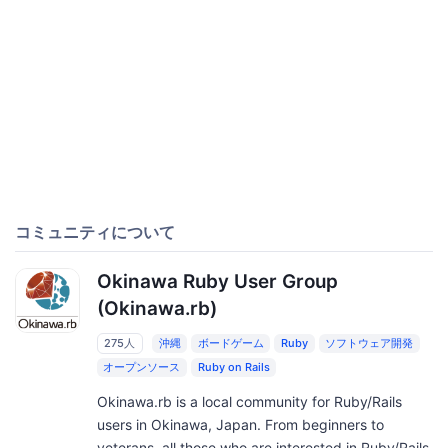
コミュニティについて
Okinawa Ruby User Group
(Okinawa.rb)
275人
沖縄
ボードゲーム
Ruby
ソフトウェア開発
オープンソース
Ruby on Rails
Okinawa.rb is a local community for Ruby/Rails
users in Okinawa, Japan. From beginners to
veterans, all those who are interested in Ruby/Rails